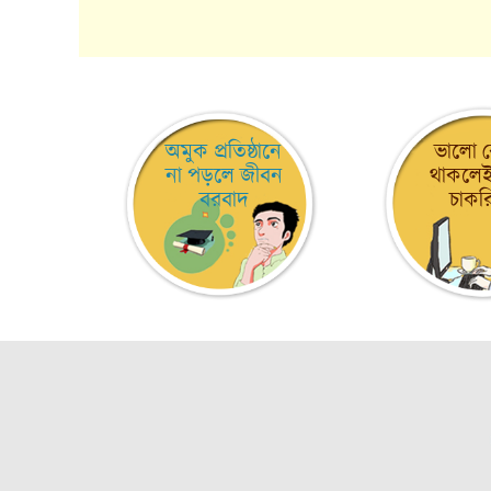
অমুক প্রতিষ্ঠানে
ভালো র
না পড়লে জীবন
থাকলেই
বরবাদ
চাকর