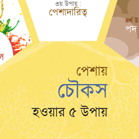
৩য় উপায় :
পেশাদারিত্ব
৪র্থ 
পদ 
ল
পেশায়
চৌকস
হওয়ার ৫ উপায়