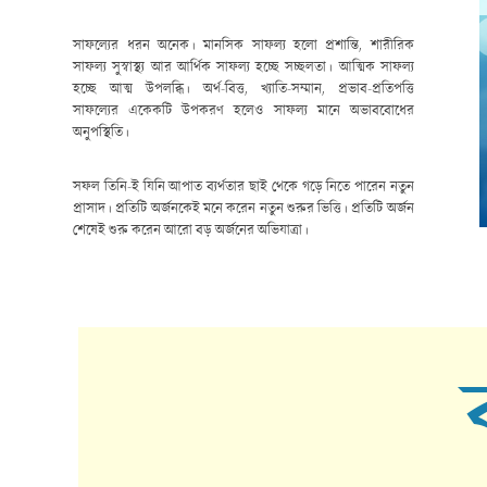
সাফল্যের ধরন অনেক। মানসিক সাফল্য হলো প্রশান্তি, শারীরিক
সাফল্য সুস্বাস্থ্য আর আর্থিক সাফল্য হচ্ছে সচ্ছলতা। আত্মিক সাফল্য
হচ্ছে আত্ম উপলব্ধি। অর্থ-বিত্ত, খ্যাতি-সম্মান, প্রভাব-প্রতিপত্তি
সাফল্যের একেকটি উপকরণ হলেও সাফল্য মানে অভাববোধের
অনুপস্থিতি।
সফল তিনি-ই যিনি আপাত ব্যর্থতার ছাই থেকে গড়ে নিতে পারেন নতুন
প্রাসাদ। প্রতিটি অর্জনকেই মনে করেন নতুন শুরুর ভিত্তি। প্রতিটি অর্জন
শেষেই শুরু করেন আরো বড় অর্জনের অভিযাত্রা।