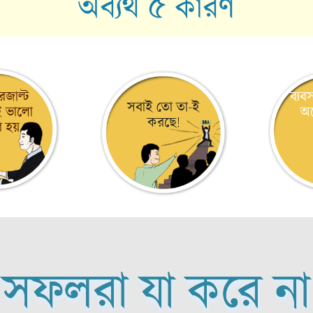
অব্যর্থ ৫ কারণ
েজাল্ট
ব্যব
সবাই তো তা-ই
 ভালো
অন
করছে!
ি হয়
সফলরা যা করে না