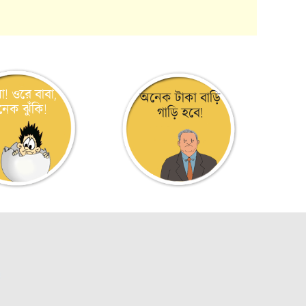
সা! ওরে বাবা,
অনেক টাকা বাড়ি
েক ঝুঁকি!
গাড়ি হবে!