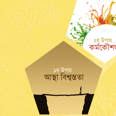
২য় উপায় :
কর্মকৌশ
১ম উপায় :
আস্থা বিশ্বস্ততা