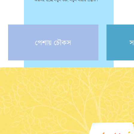
পেশায় চৌকস
স