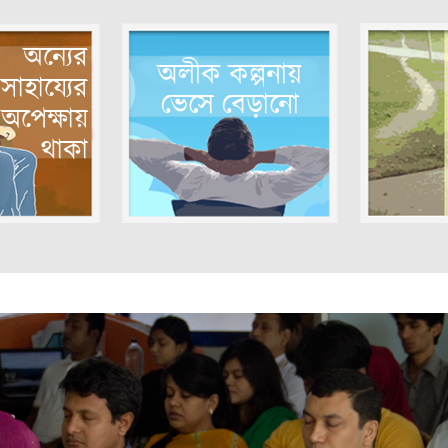
অন্যের
অলীক কল্পনায়
সাহায্যের
ভেসে বেড়ানো
অপেক্ষায়
থাকা