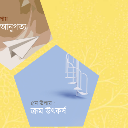
উপায় :
আনুগত্য
৫ম উপায় :
ক্রম উৎকর্ষ