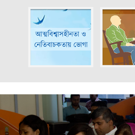
আত্মবিশ্বাসহীনতা ও
নেতিবাচকতায় ভোগা