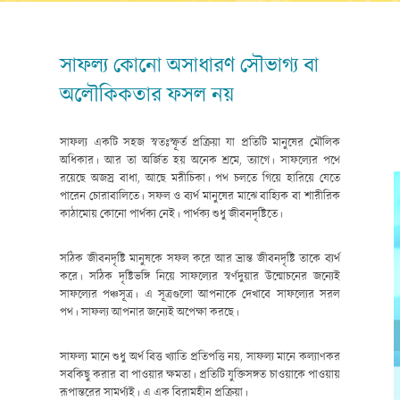
সাফল্য কোনো অসাধারণ সৌভাগ্য বা
অলৌকিকতার ফসল নয়
সাফল্য একটি সহজ স্বতঃস্ফূর্ত প্রক্রিয়া যা প্রতিটি মানুষের মৌলিক
অধিকার। আর তা অর্জিত হয় অনেক শ্রমে, ত্যাগে। সাফল্যের পথে
রয়েছে অজস্র বাধা, আছে মরীচিকা। পথ চলতে গিয়ে হারিয়ে যেতে
পারেন চোরাবালিতে। সফল ও ব্যর্থ মানুষের মাঝে বাহ্যিক বা শারীরিক
কাঠামোয় কোনো পার্থক্য নেই। পার্থক্য শুধু জীবনদৃষ্টিতে।
সঠিক জীবনদৃষ্টি মানুষকে সফল করে আর ভ্রান্ত জীবনদৃষ্টি তাকে ব্যর্থ
করে। সঠিক দৃষ্টিভঙ্গি নিয়ে সাফল্যের স্বর্ণদুয়ার উন্মোচনের জন্যেই
সাফল্যের পঞ্চসূত্র। এ সূত্রগুলো আপনাকে দেখাবে সাফল্যের সরল
পথ। সাফল্য আপনার জন্যেই অপেক্ষা করছে।
সাফল্য মানে শুধু অর্থ বিত্ত খ্যাতি প্রতিপত্তি নয়, সাফল্য মানে কল্যাণকর
সবকিছু করার বা পাওয়ার ক্ষমতা। প্রতিটি যুক্তিসঙ্গত চাওয়াকে পাওয়ায়
রূপান্তরের সামর্থ্যই। এ এক বিরামহীন প্রক্রিয়া।